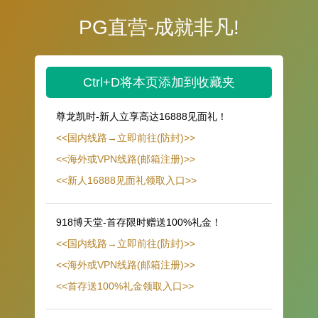
PG直营-成就非凡!
Ctrl+D将本页添加到收藏夹
尊龙凯时-新人立享高达16888见面礼！
<<国内线路→立即前往(防封)>>
<<海外或VPN线路(邮箱注册)>>
<<新人16888见面礼领取入口>>
918博天堂-首存限时赠送100%礼金！
<<国内线路→立即前往(防封)>>
<<海外或VPN线路(邮箱注册)>>
<<首存送100%礼金领取入口>>